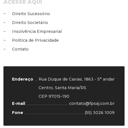
ACESSE AQUI
Direito Sucessório
Direito Societário
Insolvência Empresarial
Politica de Privacidade
Contato
Endereço
Rua Duque de Caxias, 1863 - 5° andar
Centro, Santa Maria/RS
CEP 97015-190
E-mail
contato@fpsaj.com.br
Fone
(55) 3026 1009