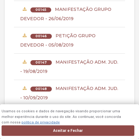
MANIFESTAÇÃO GRUPO
00145
DEVEDOR - 26/06/2019
PETIÇÃO GRUPO
00146
DEVEDOR - 05/08/2019
MANIFESTAÇÃO ADM. JUD.
00147
- 19/08/2019
MANIFESTAÇÃO ADM. JUD.
00148
- 10/09/2019
Usamos os cookies e dados de navegação visando proporcionar uma
PETIÇÃO GRUPO
00149
melhor experiência durante o uso do site. Ao continuar, você concorda
com nossa
politica de privacidade
DEVEDOR - 20/08/2019
Aceitar e Fechar