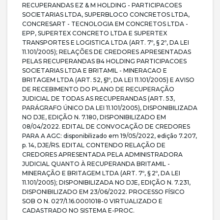
RECUPERANDAS EZ & M HOLDING - PARTICIPACOES
SOCIETARIAS LTDA, SUPERBLOCO CONCRETOS LTDA,
CONCRESART - TECNOLOGIA EM CONCRETOS LTDA -
EPP, SUPERTEX CONCRETO LTDA E SUPERTEX
TRANSPORTES E LOGISTICA LTDA (ART. 7º, § 2º, DA LEI
11.101/2005); RELAÇÕES DE CREDORES APRESENTADAS
PELAS RECUPERANDAS B4 HOLDING PARTICIPACOES
SOCIETARIAS LTDA E BRITAMIL - MINERACAO E
BRITAGEM LTDA (ART. 52, §1º, DA LEI 11.101/2005) E AVISO
DE RECEBIMENTO DO PLANO DE RECUPERAÇÃO
JUDICIAL DE TODAS AS RECUPERANDAS (ART. 53,
PARÁGRAFO ÚNICO DA LEI 11.101/2005), DISPONIBILIZADA
NO DJE, EDIÇÃO N. 7.180, DISPONIBILIZADO EM
08/04/2022. EDITAL DE CONVOCAÇÃO DE CREDORES
PARA A AGC: disponibilizado em 19/05/2022, edição 7.207,
p. 14, DJE/RS. EDITAL CONTENDO RELAÇÃO DE
CREDORES APRESENTADA PELA ADMINISTRADORA
JUDICIAL QUANTO À RECUPERANDA BRITAMIL -
MINERAÇÃO E BRITAGEM LTDA (ART. 7º, § 2º, DA LEI
11.101/2005); DISPONIBILIZADA NO DJE, EDIÇÃO N. 7.231,
DISPONIBILIZADO EM 23/06/2022. PROCESSO FÍSICO
SOB O N. 027/1.16.0001018-0 VIRTUALIZADO E
CADASTRADO NO SISTEMA E-PROC.