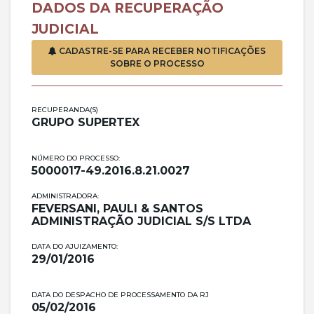
DADOS DA RECUPERAÇÃO
JUDICIAL
Rua Duque de Caxias, 1863 - 5° andar
Centro, Santa Maria/RS, CEP 97015-190
CADASTRE-SE PARA RECEBER NOTIFICAÇÕES
SOBRE O PROCESSO
RECUPERANDA(S)
GRUPO SUPERTEX
NÚMERO DO PROCESSO:
5000017-49.2016.8.21.0027
ADMINISTRADORA:
FEVERSANI, PAULI & SANTOS
ADMINISTRAÇÃO JUDICIAL S/S LTDA
DATA DO AJUIZAMENTO:
29/01/2016
DATA DO DESPACHO DE PROCESSAMENTO DA RJ
05/02/2016