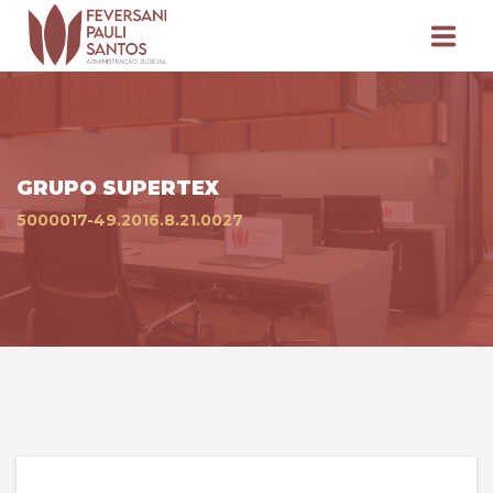
HOME
SOBRE
GRUPO SUPERTEX
PROCESSOS
5000017-49.2016.8.21.0027
HABILITAÇÃO E DIVERGÊNCIA
ASSEMBLEIA GERAL
LEILÕES JUDICIAIS
FAQ
CONTATO